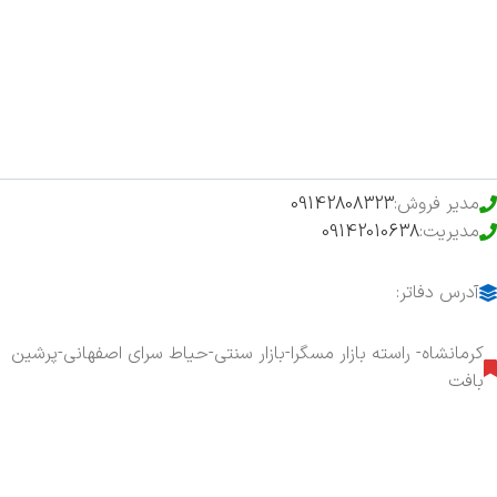
فروشگاه
حراج ویژه
محصولات خرید تضمینی
مدیر فروش:
09142808323
مدیریت:
09142010638
آدرس دفاتر:
کرمانشاه- راسته بازار مسگرا-بازار سنتی-حیاط سرای اصفهانی-پرشین
بافت
هفت روز هفته ، ۲۴ ساعت شبانه‌روز پاسخگوی شما هستیم.