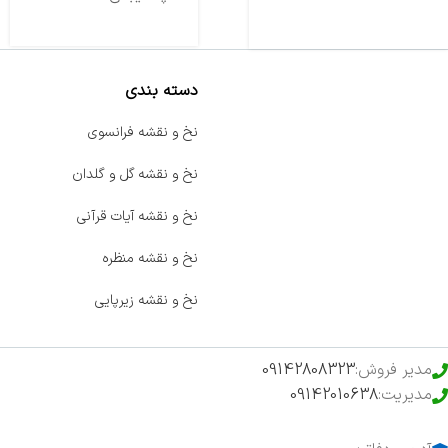
دسته بندی
صفحه اصلی
نخ و نقشه فرانسوی
اخبار
نخ و نقشه گل و گلدان
فروشگاه
نخ و نقشه آیات قرآنی
حراج ویژه
نخ و نقشه منظره
محصولات خرید تضمینی
نخ و نقشه زیرپایی
مدیر فروش:
09142808323
مدیریت:
09142010638