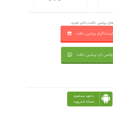
های پرشین بافت باخبر شوید:
ینستاگرام پرشین بافت
واتس آپ پرشین بافت