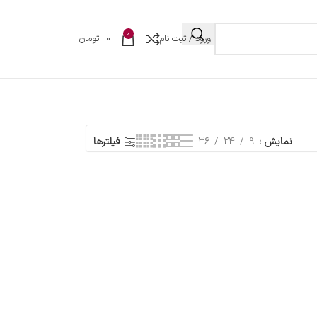
0
ورود / ثبت نام
0
تومان
نمایش
9
24
36
فیلترها