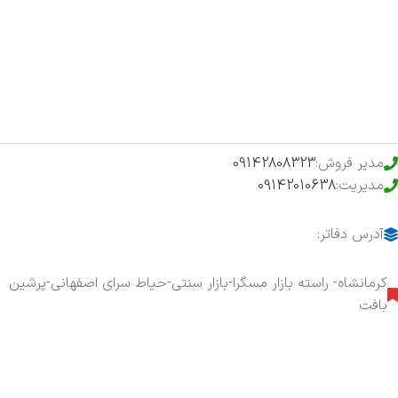
فروشگاه
حراج ویژه
محصولات خرید تضمینی
مدیر فروش:
09142808323
مدیریت:
09142010638
آدرس دفاتر:
کرمانشاه- راسته بازار مسگرا-بازار سنتی-حیاط سرای اصفهانی-پرشین
بافت
هفت روز هفته ، ۲۴ ساعت شبانه‌روز پاسخگوی شما هستیم.