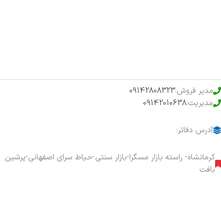
فروشگاه
حراج ویژه
محصولات خرید تضمینی
مدیر فروش:
09142808323
مدیریت:
09142010638
آدرس دفاتر:
کرمانشاه- راسته بازار مسگرا-بازار سنتی-حیاط سرای اصفهانی-پرشین
بافت
هفت روز هفته ، ۲۴ ساعت شبانه‌روز پاسخگوی شما هستیم.