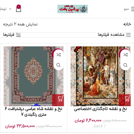
0
منو
0
تومان
خانه
نمایش همه 2 نتیجه
مشاهده فیلترها
فیلترها
-2%
-6%
نخ و نقشه تاجگذاری اختصاصی
نخ و نقشه شاه عباسی درشتبافت 6
متری رنگبندی 7
6,400,000
تومان
6,800,000
تومان
pack
23,500,000
تومان
24,000,000
تومان