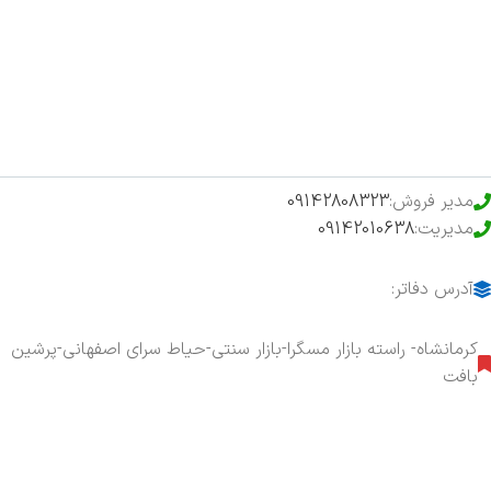
فروشگاه
حراج ویژه
محصولات خرید تضمینی
مدیر فروش:
09142808323
مدیریت:
09142010638
آدرس دفاتر:
کرمانشاه- راسته بازار مسگرا-بازار سنتی-حیاط سرای اصفهانی-پرشین
بافت
هفت روز هفته ، ۲۴ ساعت شبانه‌روز پاسخگوی شما هستیم.