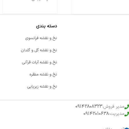
دسته بندی
صفحه اصلی
نخ و نقشه فرانسوی
اخبار
نخ و نقشه گل و گلدان
فروشگاه
نخ و نقشه آیات قرآنی
حراج ویژه
نخ و نقشه منظره
محصولات خرید تضمینی
نخ و نقشه زیرپایی
مدیر فروش:
09142808323
مدیریت:
09142010638