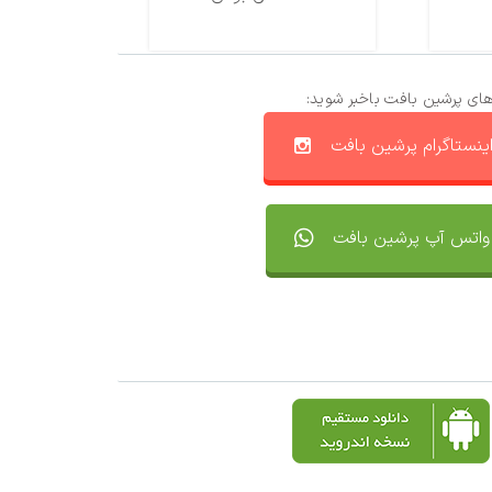
های پرشین بافت باخبر شوید:
ینستاگرام پرشین بافت
واتس آپ پرشین بافت