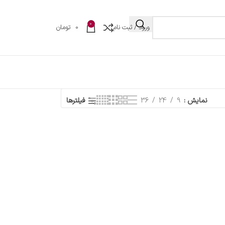
0
ورود / ثبت نام
0
تومان
نمایش
9
24
36
فیلترها