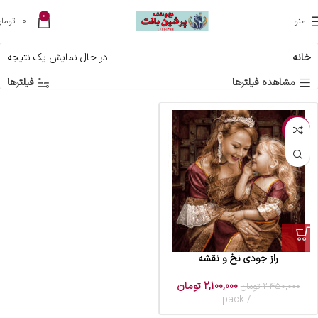
0
منو
0
تومان
خانه
در حال نمایش یک نتیجه
مشاهده فیلترها
فیلترها
-14%
راز جودی نخ و نقشه
2,100,000
تومان
2,450,000
تومان
pack