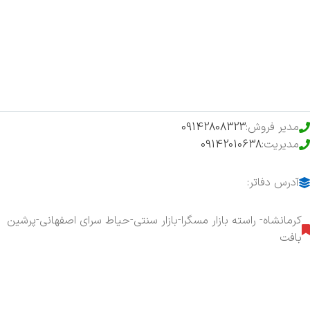
فروشگاه
حراج ویژه
محصولات خرید تضمینی
مدیر فروش:
09142808323
مدیریت:
09142010638
آدرس دفاتر:
کرمانشاه- راسته بازار مسگرا-بازار سنتی-حیاط سرای اصفهانی-پرشین
بافت
هفت روز هفته ، ۲۴ ساعت شبانه‌روز پاسخگوی شما هستیم.