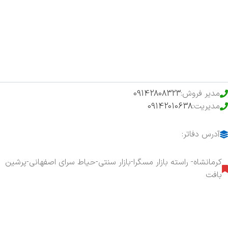
فروشگاه
حراج ویژه
محصولات خرید تضمینی
مدیر فروش:
09142808323
مدیریت:
09142010638
آدرس دفاتر:
کرمانشاه- راسته بازار مسگرا-بازار سنتی-حیاط سرای اصفهانی-پرشین
بافت
هفت روز هفته ، ۲۴ ساعت شبانه‌روز پاسخگوی شما هستیم.