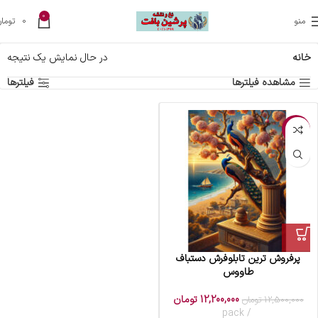
0
منو
0
تومان
خانه
در حال نمایش یک نتیجه
مشاهده فیلترها
فیلترها
-2%
پرفروش ترین تابلوفرش دستباف
طاووس
12,200,000
تومان
12,500,000
تومان
pack