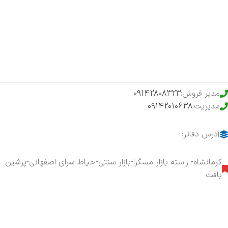
فروشگاه
حراج ویژه
محصولات خرید تضمینی
مدیر فروش:
09142808323
مدیریت:
09142010638
آدرس دفاتر:
کرمانشاه- راسته بازار مسگرا-بازار سنتی-حیاط سرای اصفهانی-پرشین
بافت
هفت روز هفته ، ۲۴ ساعت شبانه‌روز پاسخگوی شما هستیم.