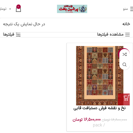
0
منو
0
تومان
خانه
در حال نمایش یک نتیجه
مشاهده فیلترها
فیلترها
-2%
نخ و نقشه فرش دستبافت قابی
16,500,000
تومان
16,800,000
تومان
pack