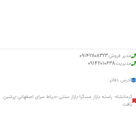
فروشگاه
حراج ویژه
محصولات خرید تضمینی
مدیر فروش:
09142808323
مدیریت:
09142010638
آدرس دفاتر:
کرمانشاه- راسته بازار مسگرا-بازار سنتی-حیاط سرای اصفهانی-پرشین
بافت
هفت روز هفته ، ۲۴ ساعت شبانه‌روز پاسخگوی شما هستیم.