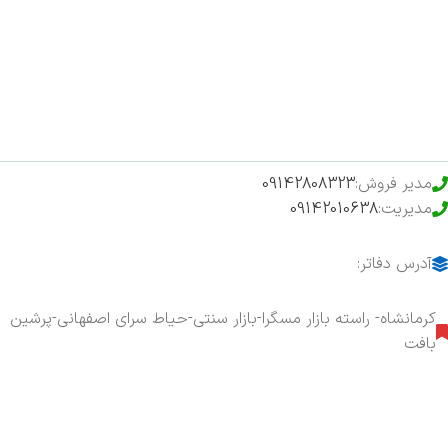
فروشگاه
حراج ویژه
محصولات خرید تضمینی
مدیر فروش:
09142808323
مدیریت:
09142010638
آدرس دفاتر:
کرمانشاه- راسته بازار مسگرا-بازار سنتی-حیاط سرای اصفهانی-پرشین
بافت
هفت روز هفته ، ۲۴ ساعت شبانه‌روز پاسخگوی شما هستیم.