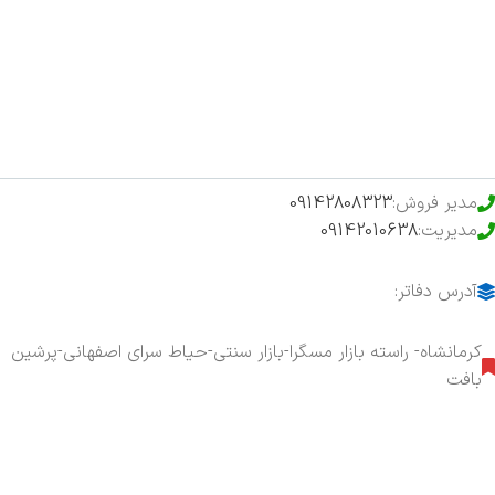
فروشگاه
حراج ویژه
محصولات خرید تضمینی
مدیر فروش:
09142808323
مدیریت:
09142010638
آدرس دفاتر:
کرمانشاه- راسته بازار مسگرا-بازار سنتی-حیاط سرای اصفهانی-پرشین
بافت
هفت روز هفته ، ۲۴ ساعت شبانه‌روز پاسخگوی شما هستیم.