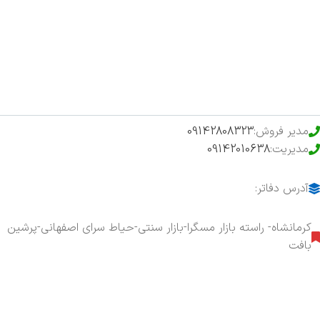
فروشگاه
حراج ویژه
محصولات خرید تضمینی
مدیر فروش:
09142808323
مدیریت:
09142010638
آدرس دفاتر:
کرمانشاه- راسته بازار مسگرا-بازار سنتی-حیاط سرای اصفهانی-پرشین
بافت
هفت روز هفته ، ۲۴ ساعت شبانه‌روز پاسخگوی شما هستیم.