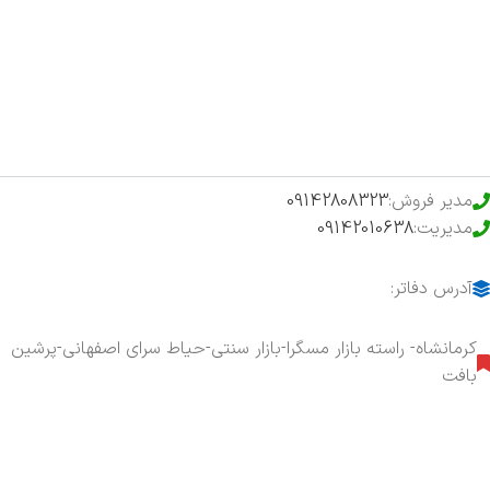
فروشگاه
حراج ویژه
محصولات خرید تضمینی
مدیر فروش:
09142808323
مدیریت:
09142010638
آدرس دفاتر:
کرمانشاه- راسته بازار مسگرا-بازار سنتی-حیاط سرای اصفهانی-پرشین
بافت
هفت روز هفته ، ۲۴ ساعت شبانه‌روز پاسخگوی شما هستیم.