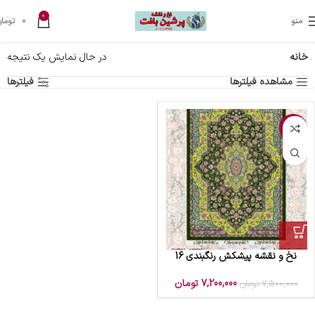
0
منو
0
تومان
خانه
در حال نمایش یک نتیجه
مشاهده فیلترها
فیلترها
-4%
نخ و نقشه پیشکش رنگبندی 16
7,200,000
تومان
7,500,000
تومان