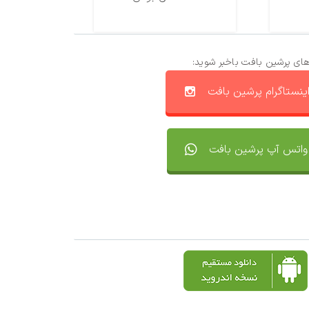
های پرشین بافت باخبر شوید:
ینستاگرام پرشین بافت
واتس آپ پرشین بافت