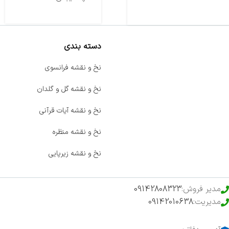
دسته بندی
صفحه اصلی
نخ و نقشه فرانسوی
اخبار
نخ و نقشه گل و گلدان
فروشگاه
نخ و نقشه آیات قرآنی
حراج ویژه
نخ و نقشه منظره
محصولات خرید تضمینی
نخ و نقشه زیرپایی
مدیر فروش:
09142808323
مدیریت:
09142010638