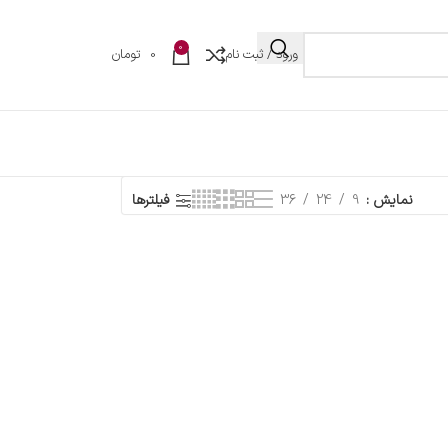
0
ورود / ثبت نام
0
تومان
نمایش
9
24
36
فیلترها