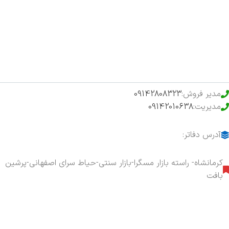
فروشگاه
حراج ویژه
محصولات خرید تضمینی
مدیر فروش:
09142808323
مدیریت:
09142010638
آدرس دفاتر:
کرمانشاه- راسته بازار مسگرا-بازار سنتی-حیاط سرای اصفهانی-پرشین
بافت
هفت روز هفته ، ۲۴ ساعت شبانه‌روز پاسخگوی شما هستیم.