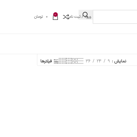
0
ورود / ثبت نام
0
تومان
نمایش
9
24
36
فیلترها