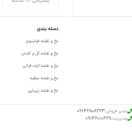
تحویل اکسپرس
پشتیبانی 24 ساعته
دسته بندی
صفحه اصلی
نخ و نقشه فرانسوی
اخبار
نخ و نقشه گل و گلدان
فروشگاه
نخ و نقشه آیات قرآنی
حراج ویژه
نخ و نقشه منظره
محصولات خرید تضمینی
نخ و نقشه زیرپایی
مدیر فروش:
09142808323
مدیریت:
09142010638