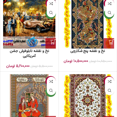
-5%
-3%
جدید
جدید
نخ و نقشه پنج شکارچی
نخ و نقشه تابلوفرش جشن
آمریکایی
10,500,000
تومان
10,850,000
تومان
5,200,000
تومان
5,500,000
تومان
-3%
-3%
جدید