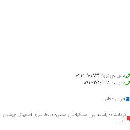
صفحه اصلی
اخبار
فروشگاه
حراج ویژه
محصولات خرید تضمینی
مدیر فروش:
09142808323
مدیریت:
09142010638
آدرس دفاتر:
کرمانشاه- راسته بازار مسگرا-بازار سنتی-حیاط سرای اصفهانی-پرشین
بافت