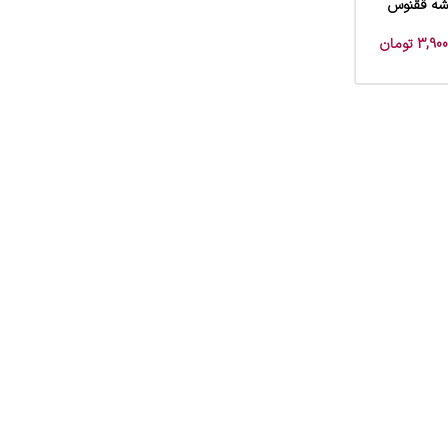
شه ققنوس
3,900
تومان