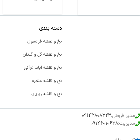
دسته بندی
صفحه اصلی
نخ و نقشه فرانسوی
اخبار
نخ و نقشه گل و گلدان
فروشگاه
نخ و نقشه آیات قرآنی
حراج ویژه
نخ و نقشه منظره
محصولات خرید تضمینی
نخ و نقشه زیرپایی
مدیر فروش:
09142808323
مدیریت:
09142010638