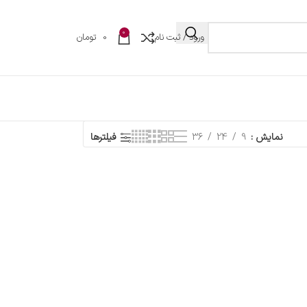
0
ورود / ثبت نام
0
تومان
نمایش
9
24
36
فیلترها