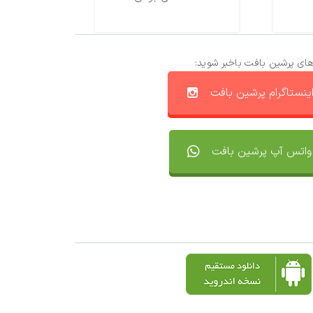
های پرشین بافت باخبر شوید:
ینستاگرام پرشین بافت
واتس آپ پرشین بافت