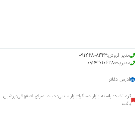
فروشگاه
حراج ویژه
محصولات خرید تضمینی
مدیر فروش:
09142808323
مدیریت:
09142010638
آدرس دفاتر:
کرمانشاه- راسته بازار مسگرا-بازار سنتی-حیاط سرای اصفهانی-پرشین
بافت
هفت روز هفته ، ۲۴ ساعت شبانه‌روز پاسخگوی شما هستیم.