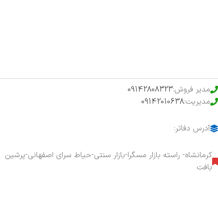
فروشگاه
حراج ویژه
محصولات خرید تضمینی
مدیر فروش:
09142808323
مدیریت:
09142010638
آدرس دفاتر:
کرمانشاه- راسته بازار مسگرا-بازار سنتی-حیاط سرای اصفهانی-پرشین
بافت
هفت روز هفته ، ۲۴ ساعت شبانه‌روز پاسخگوی شما هستیم.