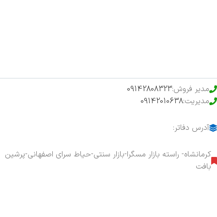
فروشگاه
حراج ویژه
محصولات خرید تضمینی
مدیر فروش:
09142808323
مدیریت:
09142010638
آدرس دفاتر:
کرمانشاه- راسته بازار مسگرا-بازار سنتی-حیاط سرای اصفهانی-پرشین
بافت
هفت روز هفته ، ۲۴ ساعت شبانه‌روز پاسخگوی شما هستیم.