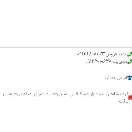
فروشگاه
حراج ویژه
محصولات خرید تضمینی
مدیر فروش:
09142808323
مدیریت:
09142010638
آدرس دفاتر:
کرمانشاه- راسته بازار مسگرا-بازار سنتی-حیاط سرای اصفهانی-پرشین
بافت
هفت روز هفته ، ۲۴ ساعت شبانه‌روز پاسخگوی شما هستیم.