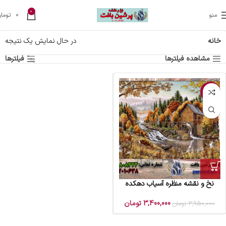
0
منو
0
تومان
خانه
در حال نمایش یک نتیجه
مشاهده فیلترها
فیلترها
-14%
نخ و نقشه منظره آسیاب دهکده
3,400,000
تومان
3,950,000
تومان