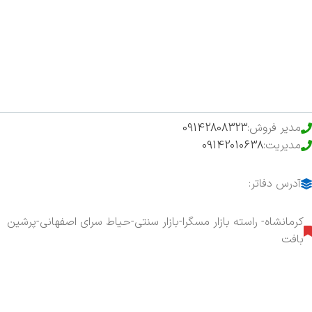
فروشگاه
حراج ویژه
محصولات خرید تضمینی
مدیر فروش:
09142808323
مدیریت:
09142010638
آدرس دفاتر:
کرمانشاه- راسته بازار مسگرا-بازار سنتی-حیاط سرای اصفهانی-پرشین
بافت
هفت روز هفته ، ۲۴ ساعت شبانه‌روز پاسخگوی شما هستیم.