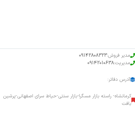
فروشگاه
حراج ویژه
محصولات خرید تضمینی
مدیر فروش:
09142808323
مدیریت:
09142010638
آدرس دفاتر:
کرمانشاه- راسته بازار مسگرا-بازار سنتی-حیاط سرای اصفهانی-پرشین
بافت
هفت روز هفته ، ۲۴ ساعت شبانه‌روز پاسخگوی شما هستیم.