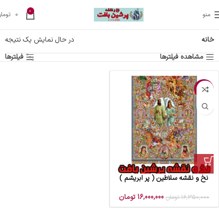
0
منو
0
تومان
خانه
در حال نمایش یک نتیجه
مشاهده فیلترها
فیلترها
-2%
نخ و نقشه سلاطین ( پر ابریشم )
16,000,000
تومان
16,350,000
تومان