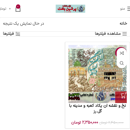
0
منو
0
تومان
خانه
در حال نمایش یک نتیجه
مشاهده فیلترها
فیلترها
-4%
نخ و نقشه ان یکاد کعبه و مدینه با
گل رز
2,350,000
تومان
2,450,000
تومان