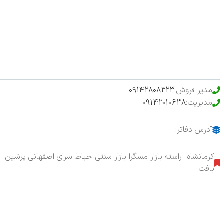
فروشگاه
حراج ویژه
محصولات خرید تضمینی
مدیر فروش:
09142808323
مدیریت:
09142010638
آدرس دفاتر:
کرمانشاه- راسته بازار مسگرا-بازار سنتی-حیاط سرای اصفهانی-پرشین
بافت
هفت روز هفته ، ۲۴ ساعت شبانه‌روز پاسخگوی شما هستیم.