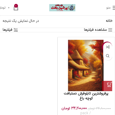
0
منو
0
تومان
خانه
در حال نمایش یک نتیجه
مشاهده فیلترها
فیلترها
-2%
پرفروشترین تابلوفرش دستبافت
کوچه باغ
34,200,000
تومان
34,800,000
تومان
pack