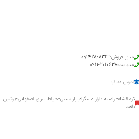
فروشگاه
حراج ویژه
محصولات خرید تضمینی
مدیر فروش:
09142808323
مدیریت:
09142010638
آدرس دفاتر:
کرمانشاه- راسته بازار مسگرا-بازار سنتی-حیاط سرای اصفهانی-پرشین
بافت
هفت روز هفته ، ۲۴ ساعت شبانه‌روز پاسخگوی شما هستیم.