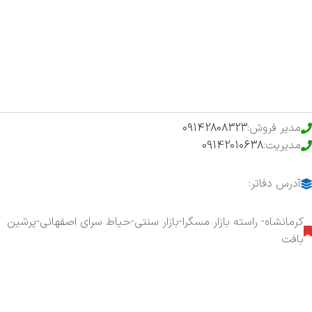
فروشگاه
حراج ویژه
محصولات خرید تضمینی
مدیر فروش:
09142808323
مدیریت:
09142010638
آدرس دفاتر:
کرمانشاه- راسته بازار مسگرا-بازار سنتی-حیاط سرای اصفهانی-پرشین
بافت
هفت روز هفته ، ۲۴ ساعت شبانه‌روز پاسخگوی شما هستیم.