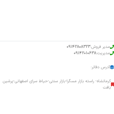
فروشگاه
حراج ویژه
محصولات خرید تضمینی
مدیر فروش:
09142808323
مدیریت:
09142010638
آدرس دفاتر:
کرمانشاه- راسته بازار مسگرا-بازار سنتی-حیاط سرای اصفهانی-پرشین
بافت
هفت روز هفته ، ۲۴ ساعت شبانه‌روز پاسخگوی شما هستیم.