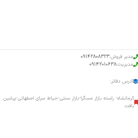
فروشگاه
حراج ویژه
محصولات خرید تضمینی
مدیر فروش:
09142808323
مدیریت:
09142010638
آدرس دفاتر:
کرمانشاه- راسته بازار مسگرا-بازار سنتی-حیاط سرای اصفهانی-پرشین
بافت
هفت روز هفته ، ۲۴ ساعت شبانه‌روز پاسخگوی شما هستیم.