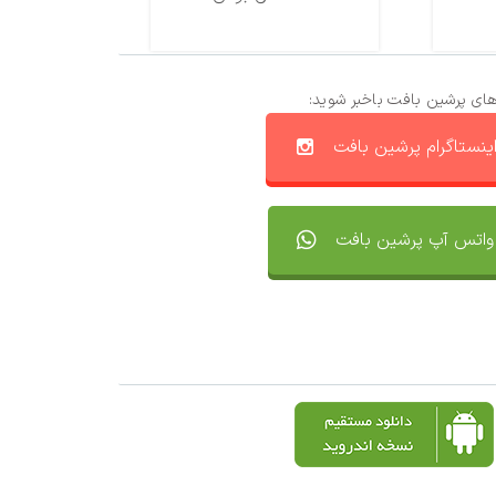
های پرشین بافت باخبر شوید:
ینستاگرام پرشین بافت
واتس آپ پرشین بافت