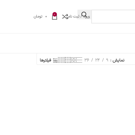
0
ورود / ثبت نام
0
تومان
نمایش
9
24
36
فیلترها