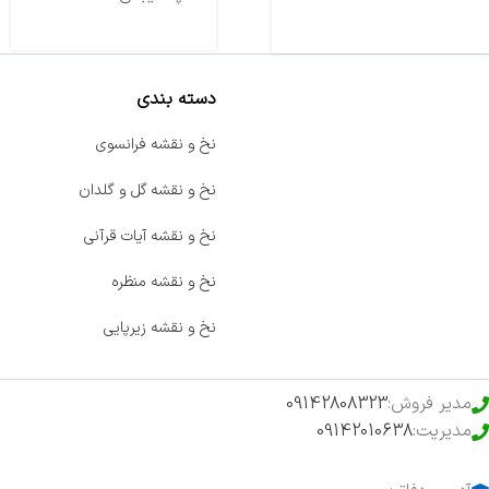
دسته بندی
صفحه اصلی
نخ و نقشه فرانسوی
اخبار
نخ و نقشه گل و گلدان
فروشگاه
نخ و نقشه آیات قرآنی
حراج ویژه
نخ و نقشه منظره
محصولات خرید تضمینی
نخ و نقشه زیرپایی
مدیر فروش:
09142808323
مدیریت:
09142010638