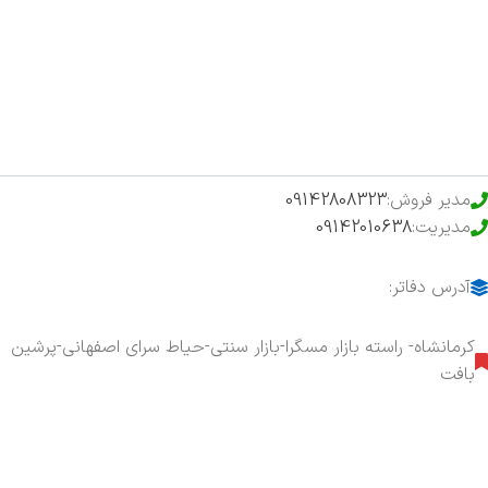
فروشگاه
حراج ویژه
محصولات خرید تضمینی
مدیر فروش:
09142808323
مدیریت:
09142010638
آدرس دفاتر:
کرمانشاه- راسته بازار مسگرا-بازار سنتی-حیاط سرای اصفهانی-پرشین
بافت
هفت روز هفته ، ۲۴ ساعت شبانه‌روز پاسخگوی شما هستیم.