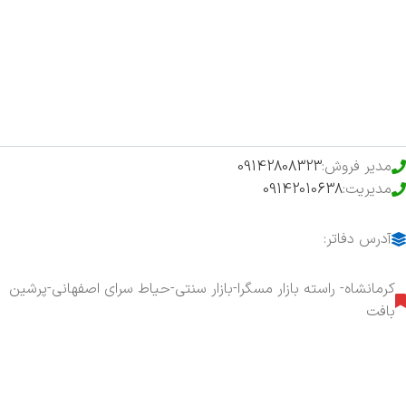
فروشگاه
حراج ویژه
محصولات خرید تضمینی
مدیر فروش:
09142808323
مدیریت:
09142010638
آدرس دفاتر:
کرمانشاه- راسته بازار مسگرا-بازار سنتی-حیاط سرای اصفهانی-پرشین
بافت
هفت روز هفته ، ۲۴ ساعت شبانه‌روز پاسخگوی شما هستیم.