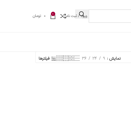
0
ورود / ثبت نام
0
تومان
نمایش
9
24
36
فیلترها