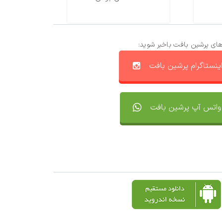
های پرشین بافت باخبر شوید:
ینستاگرام پرشین بافت
واتس آپ پرشین بافت