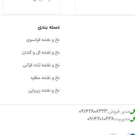
دسته بندی
صفحه اصلی
نخ و نقشه فرانسوی
اخبار
نخ و نقشه گل و گلدان
فروشگاه
نخ و نقشه آیات قرآنی
حراج ویژه
نخ و نقشه منظره
محصولات خرید تضمینی
نخ و نقشه زیرپایی
مدیر فروش:
09142808323
مدیریت:
09142010638