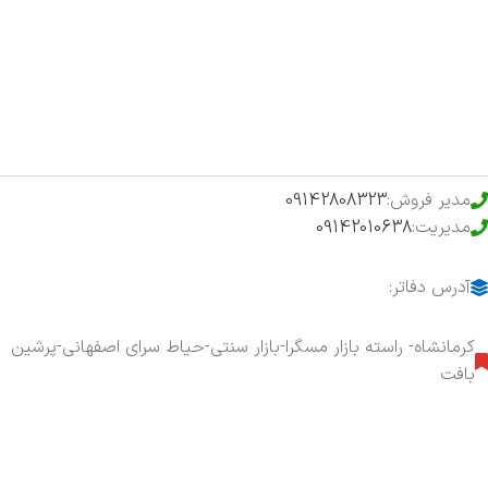
فروشگاه
حراج ویژه
محصولات خرید تضمینی
مدیر فروش:
09142808323
مدیریت:
09142010638
آدرس دفاتر:
کرمانشاه- راسته بازار مسگرا-بازار سنتی-حیاط سرای اصفهانی-پرشین
بافت
هفت روز هفته ، ۲۴ ساعت شبانه‌روز پاسخگوی شما هستیم.