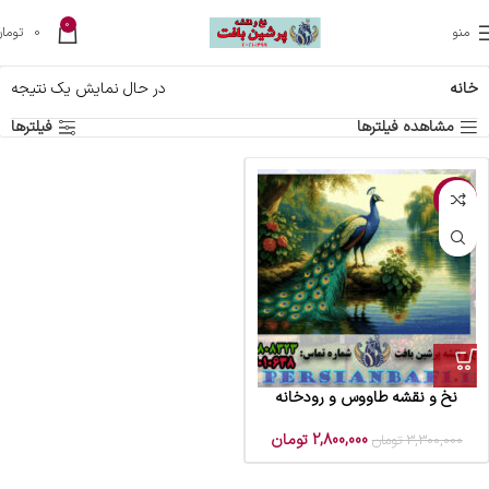
0
منو
0
تومان
خانه
در حال نمایش یک نتیجه
مشاهده فیلترها
فیلترها
-15%
نخ و نقشه طاووس و رودخانه
2,800,000
تومان
3,300,000
تومان