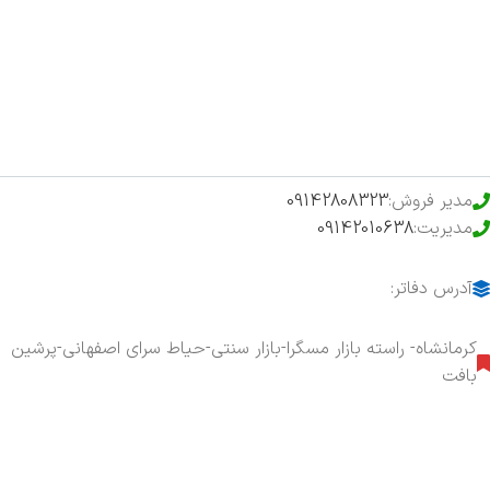
فروشگاه
حراج ویژه
محصولات خرید تضمینی
مدیر فروش:
09142808323
مدیریت:
09142010638
آدرس دفاتر:
کرمانشاه- راسته بازار مسگرا-بازار سنتی-حیاط سرای اصفهانی-پرشین
بافت
هفت روز هفته ، ۲۴ ساعت شبانه‌روز پاسخگوی شما هستیم.