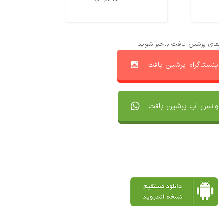
های پرشین بافت باخبر شوید:
ینستاگرام پرشین بافت
واتس آپ پرشین بافت