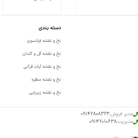
دسته بندی
صفحه اصلی
نخ و نقشه فرانسوی
اخبار
نخ و نقشه گل و گلدان
فروشگاه
نخ و نقشه آیات قرآنی
حراج ویژه
نخ و نقشه منظره
محصولات خرید تضمینی
نخ و نقشه زیرپایی
مدیر فروش:
09142808323
مدیریت:
09142010638