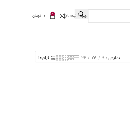
0
ورود / ثبت نام
0
تومان
نمایش
9
24
36
فیلترها