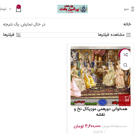
0
منو
0
تومان
خانه
در حال نمایش یک نتیجه
مشاهده فیلترها
فیلترها
-3%
همخوانی دورهمی موزیکال نخ و
نقشه
4,600,000
تومان
4,750,000
تومان
pack