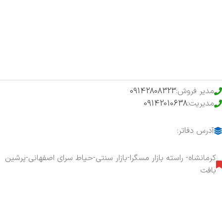
فروشگاه
حراج ویژه
محصولات خرید تضمینی
مدیر فروش:
09142808323
مدیریت:
09142010638
آدرس دفاتر:
کرمانشاه- راسته بازار مسگرا-بازار سنتی-حیاط سرای اصفهانی-پرشین
بافت
هفت روز هفته ، ۲۴ ساعت شبانه‌روز پاسخگوی شما هستیم.