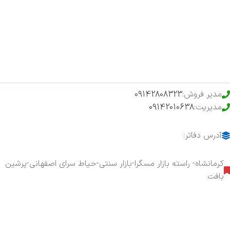
فروشگاه
حراج ویژه
محصولات خرید تضمینی
مدیر فروش:
09142808323
مدیریت:
09142010638
آدرس دفاتر:
کرمانشاه- راسته بازار مسگرا-بازار سنتی-حیاط سرای اصفهانی-پرشین
بافت
هفت روز هفته ، ۲۴ ساعت شبانه‌روز پاسخگوی شما هستیم.