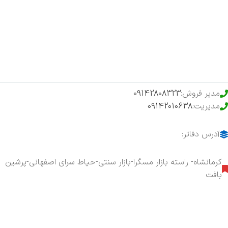
فروشگاه
حراج ویژه
محصولات خرید تضمینی
مدیر فروش:
09142808323
مدیریت:
09142010638
آدرس دفاتر:
کرمانشاه- راسته بازار مسگرا-بازار سنتی-حیاط سرای اصفهانی-پرشین
بافت
هفت روز هفته ، ۲۴ ساعت شبانه‌روز پاسخگوی شما هستیم.