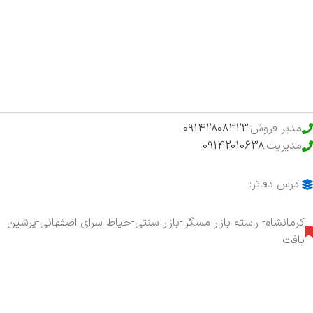
فروشگاه
حراج ویژه
محصولات خرید تضمینی
مدیر فروش:
09142808323
مدیریت:
09142010638
آدرس دفاتر:
کرمانشاه- راسته بازار مسگرا-بازار سنتی-حیاط سرای اصفهانی-پرشین
بافت
هفت روز هفته ، ۲۴ ساعت شبانه‌روز پاسخگوی شما هستیم.