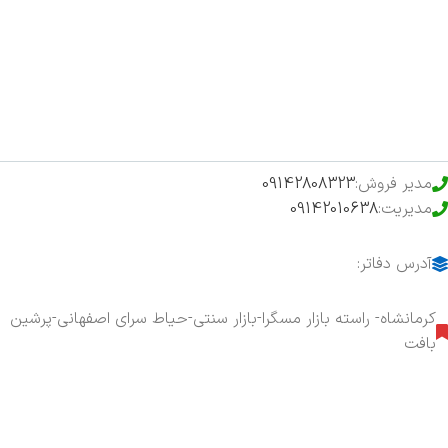
فروشگاه
حراج ویژه
محصولات خرید تضمینی
مدیر فروش:
09142808323
مدیریت:
09142010638
آدرس دفاتر:
کرمانشاه- راسته بازار مسگرا-بازار سنتی-حیاط سرای اصفهانی-پرشین
بافت
هفت روز هفته ، ۲۴ ساعت شبانه‌روز پاسخگوی شما هستیم.