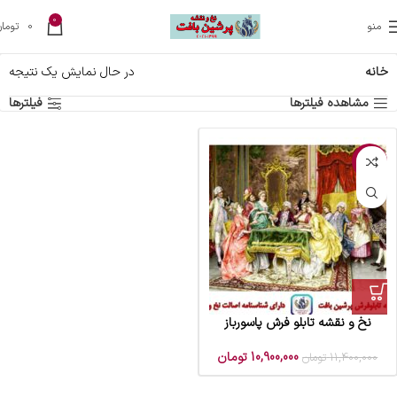
0
منو
0
تومان
خانه
در حال نمایش یک نتیجه
مشاهده فیلترها
فیلترها
-4%
نخ و نقشه تابلو فرش پاسورباز
10,900,000
تومان
11,400,000
تومان