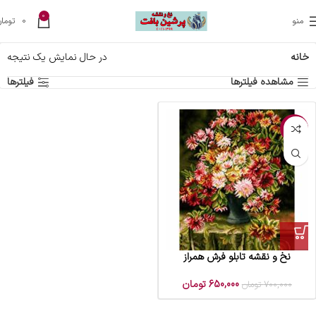
0
منو
0
تومان
خانه
در حال نمایش یک نتیجه
مشاهده فیلترها
فیلترها
-7%
نخ و نقشه تابلو فرش همراز
650,000
تومان
700,000
تومان