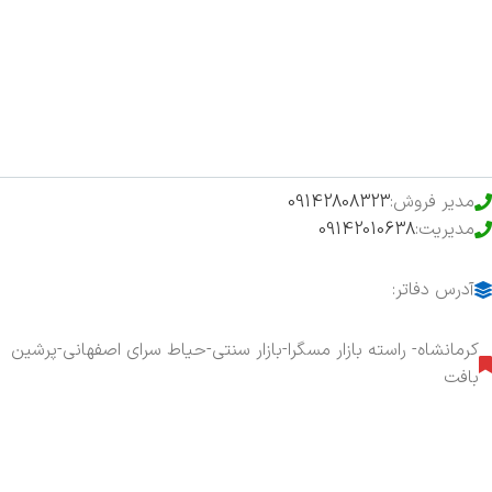
فروشگاه
حراج ویژه
محصولات خرید تضمینی
مدیر فروش:
09142808323
مدیریت:
09142010638
آدرس دفاتر:
کرمانشاه- راسته بازار مسگرا-بازار سنتی-حیاط سرای اصفهانی-پرشین
بافت
هفت روز هفته ، ۲۴ ساعت شبانه‌روز پاسخگوی شما هستیم.