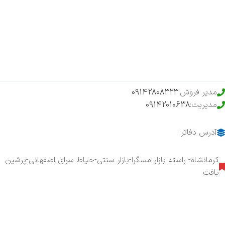
فروشگاه
حراج ویژه
محصولات خرید تضمینی
مدیر فروش:
09142808323
مدیریت:
09142010638
آدرس دفاتر:
کرمانشاه- راسته بازار مسگرا-بازار سنتی-حیاط سرای اصفهانی-پرشین
بافت
هفت روز هفته ، ۲۴ ساعت شبانه‌روز پاسخگوی شما هستیم.