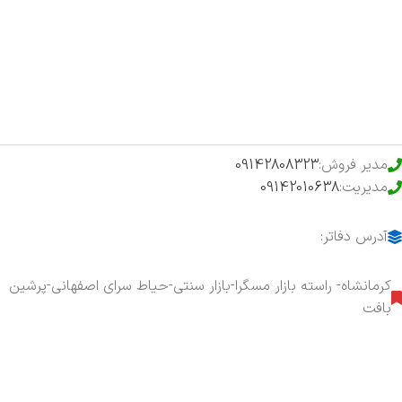
فروشگاه
حراج ویژه
محصولات خرید تضمینی
مدیر فروش:
09142808323
مدیریت:
09142010638
آدرس دفاتر:
کرمانشاه- راسته بازار مسگرا-بازار سنتی-حیاط سرای اصفهانی-پرشین
بافت
هفت روز هفته ، ۲۴ ساعت شبانه‌روز پاسخگوی شما هستیم.