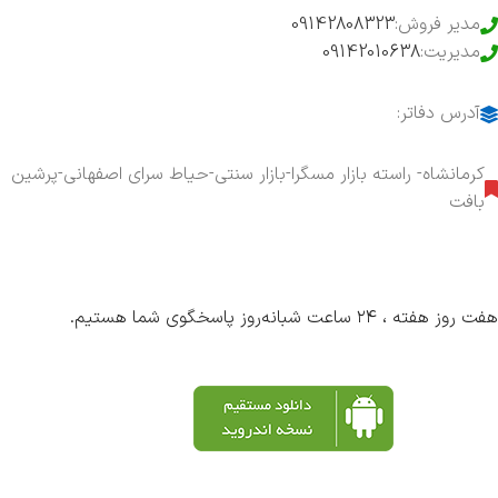
مدیر فروش:
09142808323
مدیریت:
09142010638
آدرس دفاتر:
کرمانشاه- راسته بازار مسگرا-بازار سنتی-حیاط سرای اصفهانی-پرشین
بافت
هفت روز هفته ، ۲۴ ساعت شبانه‌روز پاسخگوی شما هستیم.