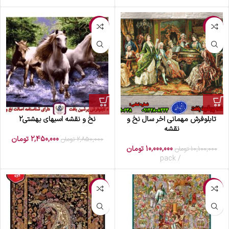
-14%
-1%
تابلوفرش مهمانی اخر سال نخ و
نخ و نقشه اسبهای بهشتی2
نقشه
2,450,000
تومان
2,850,000
تومان
10,000,000
تومان
10,100,000
تومان
pack
-3%
-3%