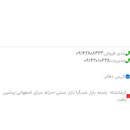
فروشگاه
حراج ویژه
محصولات خرید تضمینی
مدیر فروش:
09142808323
مدیریت:
09142010638
آدرس دفاتر:
کرمانشاه- راسته بازار مسگرا-بازار سنتی-حیاط سرای اصفهانی-پرشین
بافت
هفت روز هفته ، ۲۴ ساعت شبانه‌روز پاسخگوی شما هستیم.