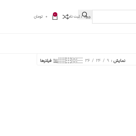
0
ورود / ثبت نام
0
تومان
نمایش
9
24
36
فیلترها