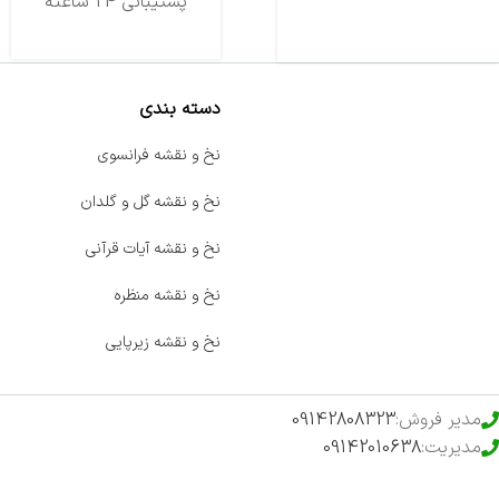
تحویل اکسپرس
پشتیبانی 24 ساعته
دسته بندی
صفحه اصلی
نخ و نقشه فرانسوی
اخبار
نخ و نقشه گل و گلدان
فروشگاه
نخ و نقشه آیات قرآنی
حراج ویژه
نخ و نقشه منظره
محصولات خرید تضمینی
نخ و نقشه زیرپایی
مدیر فروش:
09142808323
مدیریت:
09142010638