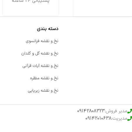
تحویل اکسپرس
پشتیبانی 24 ساعته
دسته بندی
صفحه اصلی
نخ و نقشه فرانسوی
اخبار
نخ و نقشه گل و گلدان
فروشگاه
نخ و نقشه آیات قرآنی
حراج ویژه
نخ و نقشه منظره
محصولات خرید تضمینی
نخ و نقشه زیرپایی
مدیر فروش:
09142808323
مدیریت:
09142010638