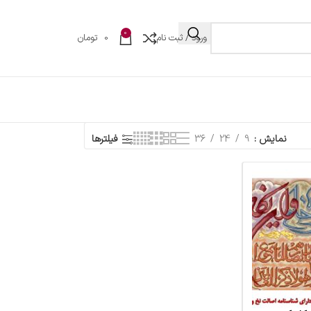
0
ورود / ثبت نام
0
تومان
نمایش
9
24
36
فیلترها