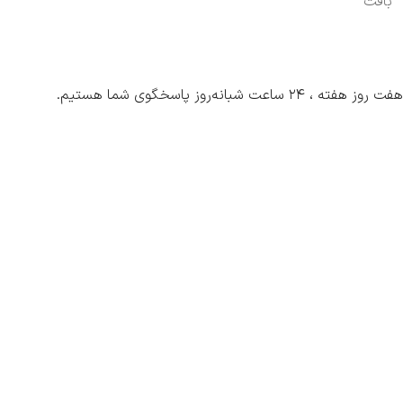
بافت
هفت روز هفته ، ۲۴ ساعت شبانه‌روز پاسخگوی شما هستیم.
فروشگاه اینترنتی پرشین بافت، بررسی، انتخاب و خرید آنلاین
مجموعه پرشین بافت تولید کننده به روز ترین و با کیفیت ترین نخ و نقشه های
تابلوفرش و فرش زیرپایی دستباف در ایران می باشد که در کنار مقوله کیفیت می
توان ادعا نمود مناسب ترین قیمت را نیز به شما عزیزان ارائه میدهد . کلیه خدمات
فرش از قبیل چله کشی ( با دستگاه تمام اتوماتیک ) پنبه و ابریشم ، رنگرزی انواع