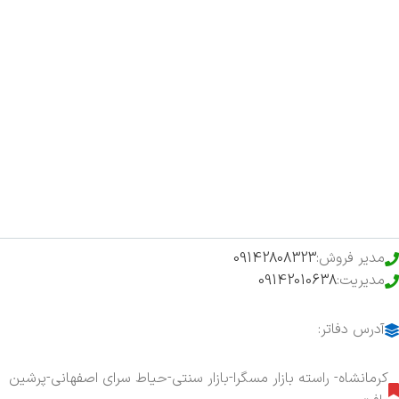
صفحه اصلی
اخبار
فروشگاه
حراج ویژه
محصولات خرید تضمینی
مدیر فروش:
09142808323
مدیریت:
09142010638
آدرس دفاتر:
کرمانشاه- راسته بازار مسگرا-بازار سنتی-حیاط سرای اصفهانی-پرشین